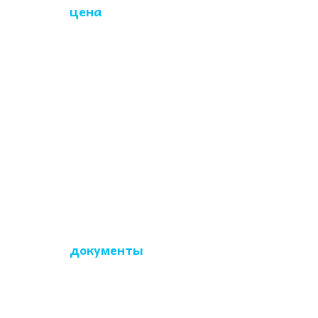
Какая
цена
на то,
чтобы почистить
диван?
Стоимость химчистки
зависит от размера
изделия, типа обивки,
наличия пятен и
запахов, доп.
обработок.
Какие
документы
я
получаю при
заказе?
После согласования
всех аспектов заказа