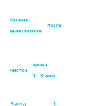
Оплата
производится
после
выполнению
химчистки
Среднее
время
чистки
предметов
мебели -
1 - 3 часа
Выезд
в течении
1