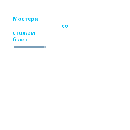
Мастера
-
профессионалы
со
стажем
работ более
6 лет
Заполните
форму и
получите
антибактериальную
обработку
в
подарок
НОМЕР