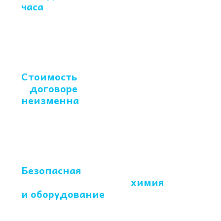
часа
-
без выходных
и праздников
Стоимость
указана
в
договоре
,
неизменна
в ходе
работ
Безопасная
с
ертифицированная
химия
и оборудование