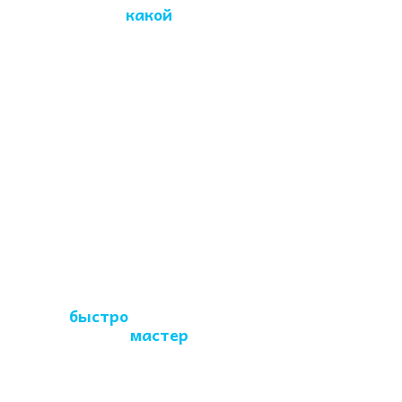
Химчистку
какой
мебели вы
проводите?
Наша компания
оказывает услуги по
чистке дивана, софы,
кровати, матраса,
кресла и стульев; ковра
и штор, др.
Как
быстро
приезжает
мастер
по чистке?
Специалист
оперативно приедет к