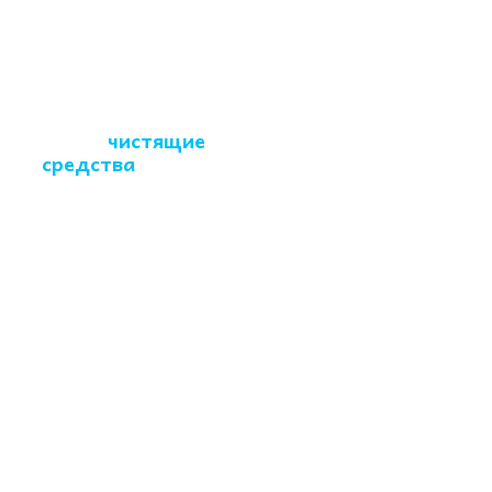
Какие
чистящие
средства
Вы
используете?
Сертифицированные,
гипоаллергенные,
безопасные для людей,
детей и животных
средства и
оборудование.