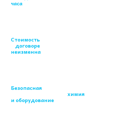
часа
-
без выходных
и праздников
Стоимость
указана
в
договоре
,
неизменна
в ходе
работ
Безопасная
с
ертифицированная
химия
и оборудование