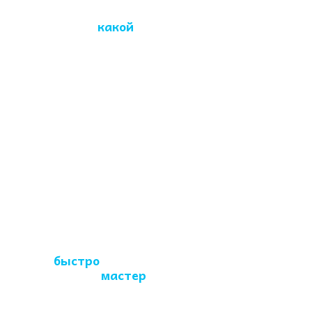
Химчистку
какой
мебели вы
проводите?
Наша компания
оказывает услуги по
чистке дивана, софы,
кровати, матраса,
кресла и стульев; ковра
и штор, др.
Как
быстро
приезжает
мастер
по чистке?
Специалист