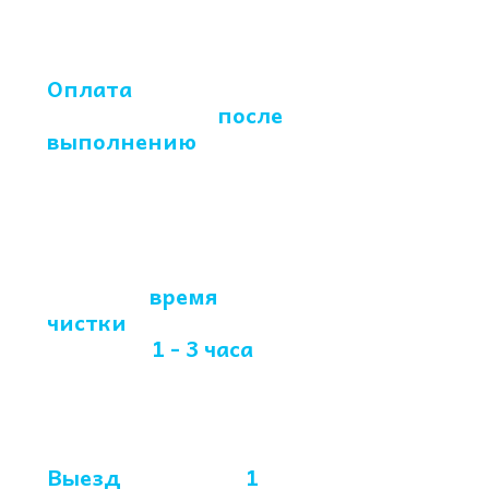
Оплата
производится
после
выполнению
химчистки
Среднее
время
чистки
предметов
мебели -
1 - 3 часа
Выезд
в течении
1