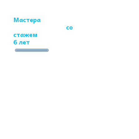
Мастера
-
профессионалы
со
стажем
работ более
6 лет
Заполните
форму и
получите
антибактериальную
обработку
в
подарок
НОМЕР