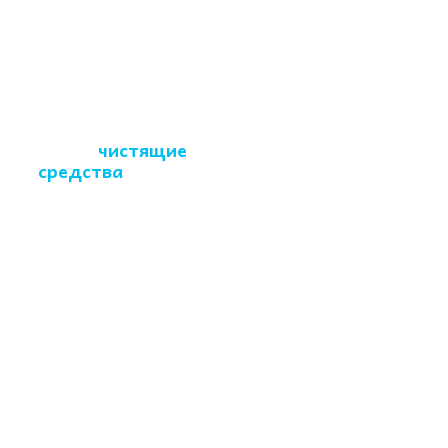
1 - 3 часа.
Какие
чистящие
средства
Вы
используете?
Сертифицированные,
гипоаллергенные,
безопасные для людей,
детей и животных
средства и
оборудование.