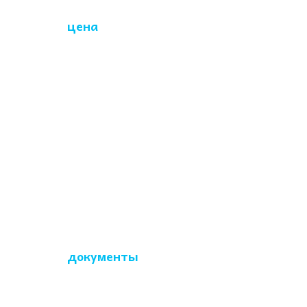
Какая
цена
на то,
чтобы почистить
диван?
Стоимость химчистки
зависит от размера
изделия, типа обивки,
наличия пятен и
запахов, доп.
обработок.
Какие
документы
я
получаю при
заказе?
После согласования