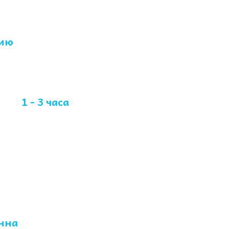
нию
химчистки
ли -
1 - 3 часа
 и праздников
нна
в ходе работ