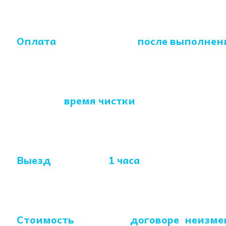
Оплата
производится
после выполне
Среднее
время чистки
предметов мебе
Выезд
в течении
1 часа
-
без выходных
Стоимость
указана в
договоре
,
неизме