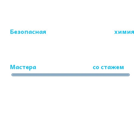
Безопасная
с
ертифицированная
химия
Мастера
- профессионалы
со стажем
ра
Заполните форму и получите
антибактериальную обработку в
подарок
НОМЕР ТЕЛЕФОНА *